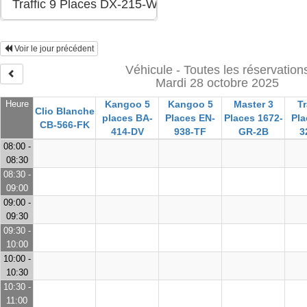
Voir le jour précédent
Véhicule - Toutes les réservation
Mardi 28 octobre 2025
Heure
Kangoo 5
Kangoo 5
Master 3
Tr
Clio Blanche
places BA-
Places EN-
Places 1672-
Pla
CB-566-FK
414-DV
938-TF
GR-2B
3
08:00 -
08:30
08:30 -
09:00
09:00 -
09:30
09:30 -
10:00
10:00 -
10:30
10:30 -
11:00