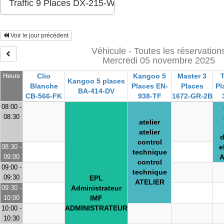
Voir le jour précédent
Véhicule - Toutes les réservation
Mercredi 05 novembre 2025
Heure
Clio
Kangoo 5
Master 3
T
Kangoo 5 places
Blanche
Places EN-
Places
Pl
BA-414-DV
CB-566-FK
938-TF
1672-GR-2B
08:00 -
08:30
atelier
atelier
d
control
08:30 -
e
technique
09:00
A
control
09:00 -
technique
09:30
EPL
ATELIER
09:30 -
Administrateur
10:00
IMF
ADMINISTRATEUR
10:00 -
10:30