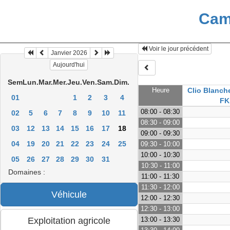
Cam
Voir le jour précédent
Janvier 2026
Aujourd'hui
Sem
Lun.
Mar.
Mer.
Jeu.
Ven.
Sam.
Dim.
Heure
Clio Blanch
01
1
2
3
4
FK
08:00 - 08:30
02
5
6
7
8
9
10
11
08:30 - 09:00
03
12
13
14
15
16
17
18
09:00 - 09:30
04
19
20
21
22
23
24
25
09:30 - 10:00
10:00 - 10:30
05
26
27
28
29
30
31
10:30 - 11:00
Domaines :
11:00 - 11:30
11:30 - 12:00
12:00 - 12:30
12:30 - 13:00
13:00 - 13:30