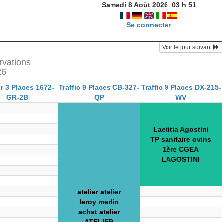
Samedi 8 Août 2026
03
h
51
Se connecter
Voir le jour suivant
rvations
26
r 3 Places 1672-
Traffic 9 Places CB-327-
Traffic 9 Places DX-215-
GR-2B
QP
WV
Laetitia Agostini
TP sanitaire ovins
1ère CGEA
LAGOSTINI
atelier atelier
leroy merlin
achat atelier
ATELIER