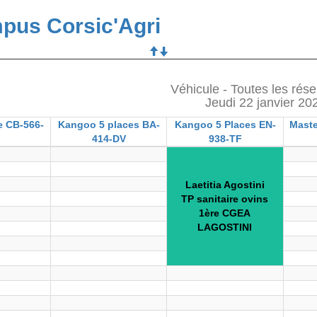
pus Corsic'Agri
Véhicule - Toutes les rése
Jeudi 22 janvier 20
e CB-566-
Kangoo 5 places BA-
Kangoo 5 Places EN-
Maste
414-DV
938-TF
Laetitia Agostini
TP sanitaire ovins
1ère CGEA
LAGOSTINI