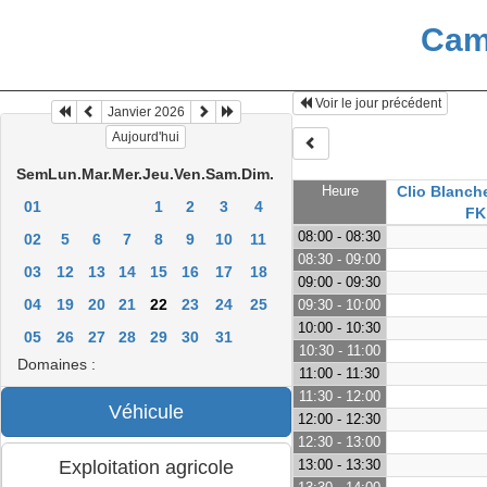
Cam
Voir le jour précédent
Janvier 2026
Aujourd'hui
Sem
Lun.
Mar.
Mer.
Jeu.
Ven.
Sam.
Dim.
Heure
Clio Blanch
01
1
2
3
4
FK
08:00 - 08:30
02
5
6
7
8
9
10
11
08:30 - 09:00
03
12
13
14
15
16
17
18
09:00 - 09:30
04
19
20
21
22
23
24
25
09:30 - 10:00
10:00 - 10:30
05
26
27
28
29
30
31
10:30 - 11:00
Domaines :
11:00 - 11:30
11:30 - 12:00
12:00 - 12:30
12:30 - 13:00
13:00 - 13:30