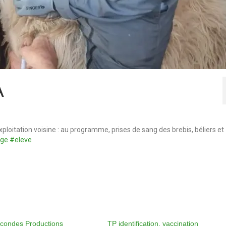
A
oitation voisine : au programme, prises de sang des brebis, béliers et
age
#eleve
condes Productions
TP identification, vaccination