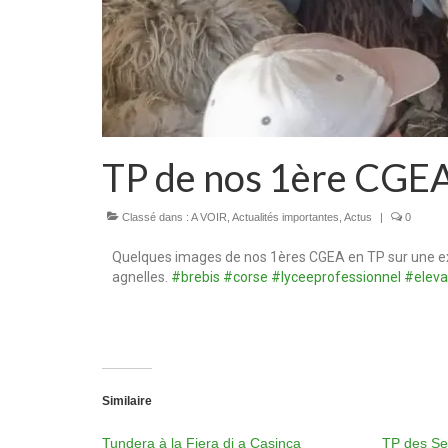
TP de nos 1ère CGE
Classé dans :
A VOIR
,
Actualités importantes
,
Actus
|
0
Quelques images de nos 1ères CGEA en TP sur une expl
agnelles.
#brebis
#corse
#lyceeprofessionnel
#elev
Similaire
Tundera à la Fiera di a Casinca
TP des Se