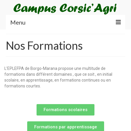
Menu
Accueil
Nos Formations
Les 4 Centres
Le Lycée agricole
L’EPLEFPA de Borgo-Marana propose une multitude de
Le CFA Agricole
formations dans différent domaines , que ce soit , en initial
scolaire, en apprentissage, en formations continues ou en
Le CFPPA
formations courtes.
LExploitation
Formations scolaires
Nos Formations
Formations scolaires
Formations par apprentissage