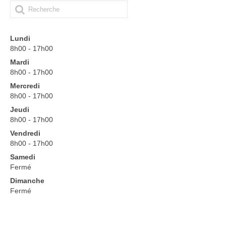
Autorisation d’absence CFA/CFPPA
Autorisation d’absence personnel
Lundi
formateur
8h00 - 17h00
Autorisation d’absence personnel
Mardi
CFAA/CFPPA
8h00 - 17h00
Mercredi
Autorisation d’absence Lycée
8h00 - 17h00
Jeudi
Autorisation d’absence personnel CPE
8h00 - 17h00
Autorisation d’absence personnel
Vendredi
enseignant
8h00 - 17h00
Samedi
Autorisation d’absence Personnel LPA
Fermé
Dimanche
Autorisation d’absence VieScolaire
Fermé
MyIsul’Agri
Réservations Véhicule