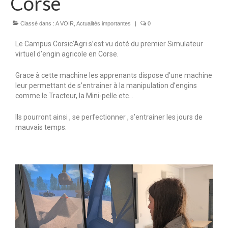
Corse
Formation par apprentissage
Classé dans :
A VOIR
,
Actualités importantes
|
0
Formations continues
Le Campus Corsic’Agri s’est vu doté du premier Simulateur
Formations courtes
virtuel d’engin agricole en Corse.
VAE
Grace à cette machine les apprenants dispose d’une machine
leur permettant de s’entrainer à la manipulation d’engins
Vie scolaire
comme le Tracteur, la Mini-pelle etc…
Charte de la laïcité
Ils pourront ainsi , se perfectionner , s’entrainer les jours de
mauvais temps.
Règlement intérieur du Campus
Charte informatique
Autorisation de sortie CFA/CFPPA
Informations
Demande de renseignements