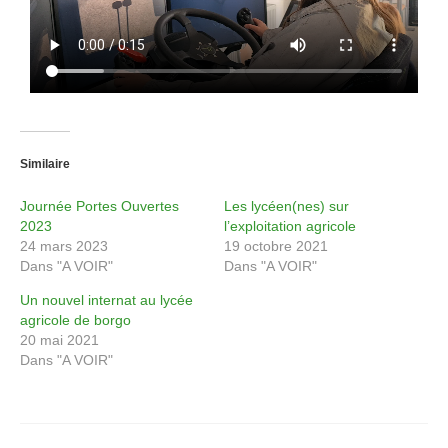
renseignements Lycée
Renseignements CFA
Renseignements CFPPA
Documents à dispositions
Similaire
offre d’emploi
Journée Portes Ouvertes
Les lycéen(nes) sur
Partenariats
2023
l’exploitation agricole
24 mars 2023
19 octobre 2021
Intranet
Dans "A VOIR"
Dans "A VOIR"
Messagerie Educagri
Un nouvel internat au lycée
agricole de borgo
20 mai 2021
Accès NetYparéo
Dans "A VOIR"
Demande d’autorisation d’absence
Autorisation d’absence Personnel ATTE