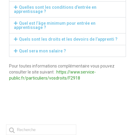
Formation par apprentissage
Quelles sont les conditions d’entrée en
apprentissage ?
Formations continues
Quel est l’âge minimum pour entrée en
apprentissage ?
Formations courtes
Quels sont les droits et les devoirs de l’apprenti ?
VAE
Quel sera mon salaire ?
Vie scolaire
Charte de la laïcité
Pour toutes informations complémentaire vous pouvez
consulter le site suivant :
https://www.service-
Règlement intérieur du Campus
public.fr/particuliers/vosdroits/F2918
Charte informatique
Autorisation de sortie CFA/CFPPA
Informations
Demande de renseignements