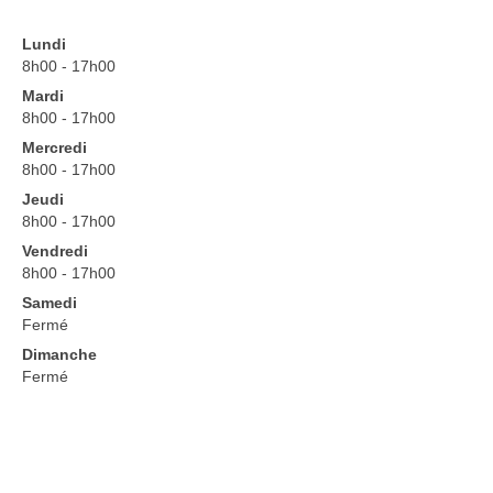
renseignements Lycée
Lundi
Renseignements CFA
8h00 - 17h00
Mardi
Renseignements CFPPA
8h00 - 17h00
Mercredi
Documents à dispositions
8h00 - 17h00
offre d’emploi
Jeudi
8h00 - 17h00
Partenariats
Vendredi
8h00 - 17h00
Intranet
Samedi
Fermé
Messagerie Educagri
Dimanche
Accès NetYparéo
Fermé
Demande d’autorisation d’absence
Autorisation d’absence Personnel ATTE