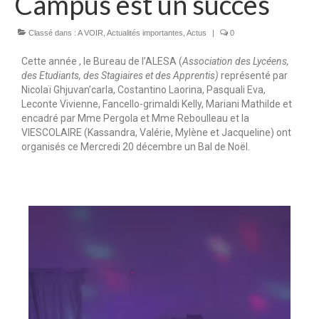
Campus est un succès
Formation par apprentissage
Classé dans :
A VOIR
,
Actualités importantes
,
Actus
|
0
Formations continues
Cette année , le Bureau de l’ALESA (
Association des Lycéens,
Formations courtes
des Etudiants, des Stagiaires et des Apprentis)
représenté par
Nicolaï Ghjuvan’carla, Costantino Laorina, Pasquali Eva,
VAE
Leconte Vivienne, Fancello-grimaldi Kelly, Mariani Mathilde et
encadré par Mme Pergola et Mme Reboulleau et la
Vie scolaire
VIESCOLAIRE (Kassandra, Valérie, Mylène et Jacqueline) ont
organisés ce Mercredi 20 décembre un Bal de Noël.
Charte de la laïcité
Règlement intérieur du Campus
Charte informatique
Autorisation de sortie CFA/CFPPA
Informations
Demande de renseignements