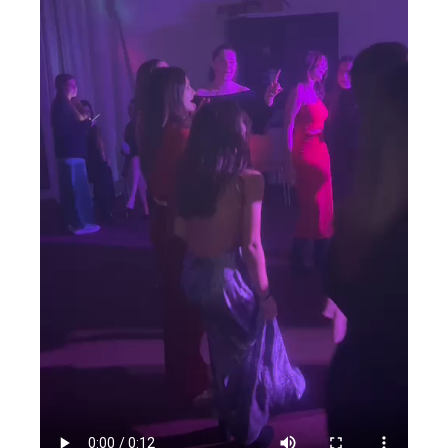
renseignements Lycée
Renseignements CFA
Renseignements CFPPA
Documents à dispositions
offre d’emploi
Partenariats
Intranet
Messagerie Educagri
Accès NetYparéo
Demande d’autorisation d’absence
Autorisation d’absence Personnel ATTE