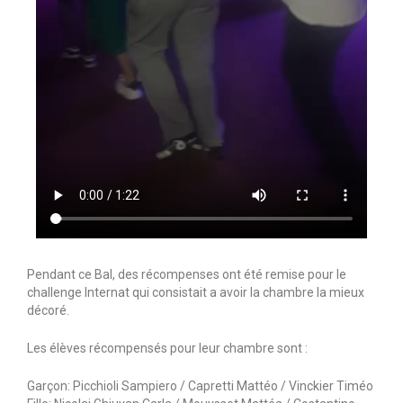
Pronote Borgo
Administration
Journée portes ouvertes 2026
Qualité
Handicap
Nous contacter
Contacter le lycée
Pendant ce Bal, des récompenses ont été remise pour le
Contacter le CFA
challenge Internat qui consistait a avoir la chambre la mieux
décoré.
Contacter le CFPPA
Les élèves récompensés pour leur chambre sont :
FAQ
Garçon: Picchioli Sampiero / Capretti Mattéo / Vinckier Timéo