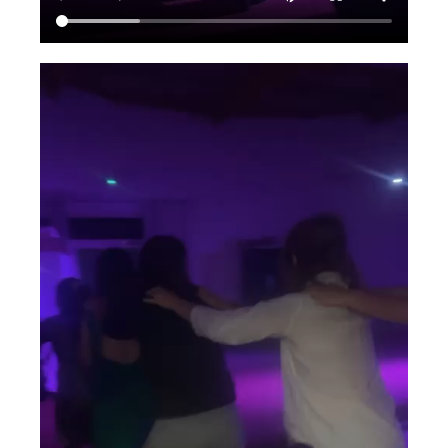
Autorisation d’absence CFA/CFPPA
Autorisation d’absence personnel
formateur
Autorisation d’absence personnel
CFAA/CFPPA
Autorisation d’absence Lycée
Autorisation d’absence personnel CPE
Autorisation d’absence personnel
enseignant
Autorisation d’absence Personnel LPA
Autorisation d’absence VieScolaire
MyIsul’Agri
Réservations Véhicule