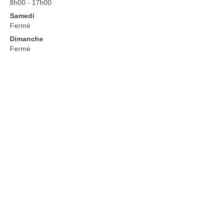
8h00 - 17h00
Autorisation d’absence CFA/CFPPA
Samedi
Fermé
Autorisation d’absence personnel
formateur
Dimanche
Fermé
Autorisation d’absence personnel
CFAA/CFPPA
Autorisation d’absence Lycée
Autorisation d’absence personnel CPE
Autorisation d’absence personnel
enseignant
Autorisation d’absence Personnel LPA
Autorisation d’absence VieScolaire
MyIsul’Agri
Réservations Véhicule