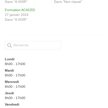
Dans "A VOIR"
Dans "Non classé"
renseignements Lycée
Formation ACACED
Renseignements CFA
27 janvier 2024
Dans "A VOIR"
Renseignements CFPPA
Documents à dispositions
offre d’emploi
Partenariats
Lundi
Intranet
8h00 - 17h00
Mardi
Messagerie Educagri
8h00 - 17h00
Mercredi
Accès NetYparéo
8h00 - 17h00
Demande d’autorisation d’absence
Jeudi
8h00 - 17h00
Autorisation d’absence Personnel ATTE
Vendredi