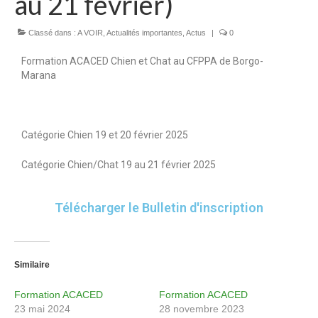
au 21 février)
Formation par apprentissage
Classé dans :
A VOIR
,
Actualités importantes
,
Actus
|
0
Formations continues
Formation ACACED Chien et Chat au CFPPA de Borgo-
Formations courtes
Marana
VAE
Vie scolaire
Catégorie Chien 19 et 20 février 2025
Charte de la laïcité
Catégorie Chien/Chat 19 au 21 février 2025
Règlement intérieur du Campus
Télécharger le Bulletin d'inscription
Charte informatique
Autorisation de sortie CFA/CFPPA
Similaire
Informations
Formation ACACED
Formation ACACED
Demande de renseignements
23 mai 2024
28 novembre 2023