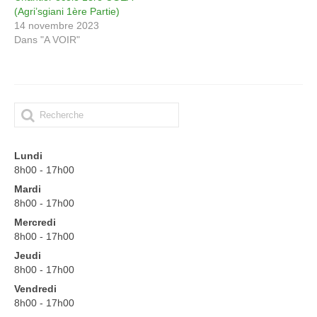
renseignements Lycée
(Agri’sgiani 1ère Partie)
14 novembre 2023
Renseignements CFA
Dans "A VOIR"
Renseignements CFPPA
Documents à dispositions
offre d’emploi
Partenariats
Lundi
8h00 - 17h00
Intranet
Mardi
8h00 - 17h00
Messagerie Educagri
Mercredi
8h00 - 17h00
Accès NetYparéo
Jeudi
8h00 - 17h00
Demande d’autorisation d’absence
Vendredi
Autorisation d’absence Personnel ATTE
8h00 - 17h00