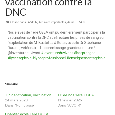
vaccination contre la
Formation par apprentissage
DNC
Formations continues
Classé dans :
A VOIR
,
Actualités importantes
,
Actus
|
0
Formations courtes
Nos élèves de 1ère CGEA ont pu dernièrement participer à la
VAE
vaccination contre la DNC et effectuer les prises de sang sur
l’exploitation de M. Bastelica à Rutali, avec le Dr Stéphanie
Vie scolaire
Durand, vétérinaire. L’apprentissage grandeur nature !
@laventureduvivant
#laventureduvivant
#bacprocgea
Charte de la laïcité
#lyceeagricole
#lyceeprofessionnel
#enseignementagricole
Règlement intérieur du Campus
Charte informatique
Similaire
Autorisation de sortie CFA/CFPPA
TP identification, vaccination
TP de nos 1ère CGEA
Informations
24 mars 2023
11 février 2026
Dans "Non classé"
Dans "A VOIR"
Demande de renseignements
Chantier école 1ère CGEA