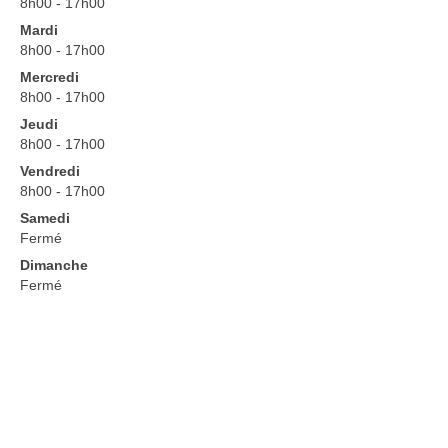
8h00 - 17h00
Formation par apprentissage
Mardi
8h00 - 17h00
Formations continues
Mercredi
Formations courtes
8h00 - 17h00
Jeudi
VAE
8h00 - 17h00
Vendredi
Vie scolaire
8h00 - 17h00
Charte de la laïcité
Samedi
Fermé
Règlement intérieur du Campus
Dimanche
Fermé
Charte informatique
Autorisation de sortie CFA/CFPPA
Informations
Demande de renseignements