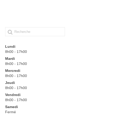
Formation par apprentissage
Formations continues
Formations courtes
VAE
Vie scolaire
Lundi
8h00 - 17h00
Charte de la laïcité
Mardi
8h00 - 17h00
Règlement intérieur du Campus
Mercredi
8h00 - 17h00
Charte informatique
Jeudi
Autorisation de sortie CFA/CFPPA
8h00 - 17h00
Vendredi
Informations
8h00 - 17h00
Samedi
Demande de renseignements
Fermé